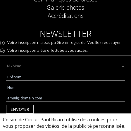
Galerie photos
Accréditations
NEWSLETTER
Votre inscription n'a pas pu être enregistrée. Veuillez réessayer.
Votre inscription a été effectuée avec succès.
ENVOYER
Ce site de Circuit Paul Ricard utilise des cookies pour
J'accepte d'être suivi via des pixels de suivi
par e-mail pour des communications
vous proposer des vidéos, de la publicité personnalisée,
personnalisées