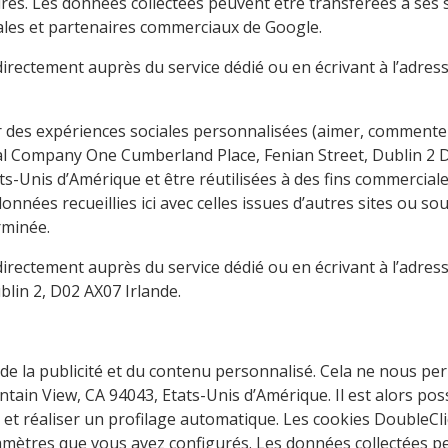
rés. Les données collectées peuvent être transférées à ses 
liales et partenaires commerciaux de Google.
directement auprès du service dédié ou en écrivant à l’adres
 des expériences sociales personnalisées (aimer, commenter
ional Company One Cumberland Place, Fenian Street, Dublin 2 
ts-Unis d’Amérique et être réutilisées à des fins commerciale
onnées recueillies ici avec celles issues d’autres sites ou sour
rminée.
 directement auprès du service dédié ou en écrivant à l’adre
blin 2, D02 AX07 Irlande.
e la publicité et du contenu personnalisé. Cela ne nous perm
ain View, CA 94043, Etats-Unis d’Amérique. Il est alors poss
ofil et réaliser un profilage automatique. Les cookies Double
aramètres que vous avez configurés. Les données collectées p