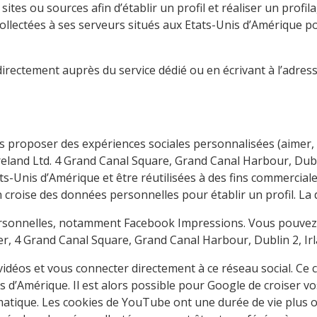
s sites ou sources afin d’établir un profil et réaliser un pro
llectées à ses serveurs situés aux Etats-Unis d’Amérique pou
directement auprès du service dédié ou en écrivant à l’adres
s proposer des expériences sociales personnalisées (aimer,
 Ireland Ltd. 4 Grand Canal Square, Grand Canal Harbour, Dub
ts-Unis d’Amérique et être réutilisées à des fins commerciale
 croise des données personnelles pour établir un profil. La d
ersonnelles, notamment Facebook Impressions. Vous pouvez e
icer, 4 Grand Canal Square, Grand Canal Harbour, Dublin 2, Ir
déos et vous connecter directement à ce réseau social. Ce co
Amérique. Il est alors possible pour Google de croiser vos d
tomatique. Les cookies de YouTube ont une durée de vie plus o