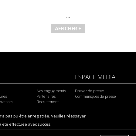
...
AFFICHER +
ESPACE MEDIA
Nos engagements
Dossier de presse
tures
Partenaires
Communiqués de presse
novations
Recrutement
 n'a pas pu être enregistrée. Veuillez réessayer.
 a été effectuée avec succès.