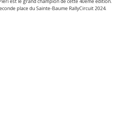
ieri est le grand champion de cette 40ème édition.
seconde place du Sainte-Baume RallyCircuit 2024.