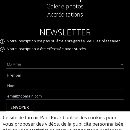
Galerie photos
Accréditations
NEWSLETTER
Votre inscription n'a pas pu être enregistrée. Veuillez réessayer.
Votre inscription a été effectuée avec succès.
ENVOYER
Ce site de Circuit Paul Ricard utilise des cookies pour
J'accepte d'être suivi via des pixels de suivi
par e-mail pour des communications
vous proposer des vidéos, de la publicité personnalisée,
personnalisées