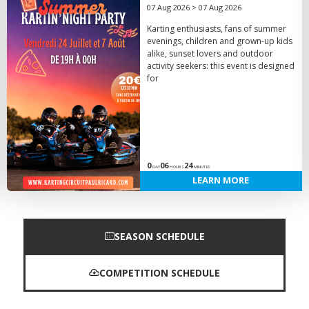
07 Aug 2026 > 07 Aug 2026
Karting enthusiasts, fans of summer
evenings, children and grown-up kids
alike, sunset lovers and outdoor
activity seekers: this event is designed
for
0
06
24
DAY
HOURS
MINUTES
LEARN MORE
SEASON SCHEDULE
COMPETITION SCHEDULE