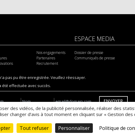
ESPACE MEDIA
Nos engagements
Dossier de presse
tures
Partenaires
Communiqués de presse
novations
Recrutement
 n'a pas pu être enregistrée. Veuillez réessayer.
 a été effectuée avec succès.
ENVOYER
poser des vidéos, de la publicité personnalisée, réaliser des sta
a des pixels de suivi par e-mail pour des communications personnalisées
ser changer d’avis à tout moment en cliquant sur « Gestion des c
NTERIEUR
epter
Tout refuser
Personnaliser
Politique de con