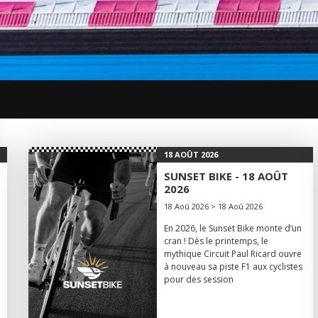
18 AOÛT 2026
SUNSET BIKE - 18 AOÛT
2026
18 Aoû 2026 > 18 Aoû 2026
En 2026, le Sunset Bike monte d’un
cran ! Dès le printemps, le
mythique Circuit Paul Ricard ouvre
à nouveau sa piste F1 aux cyclistes
pour des session