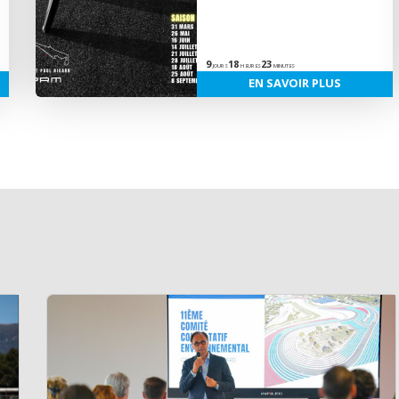
9
18
23
JOURS
HEURES
MINUTES
EN SAVOIR PLUS