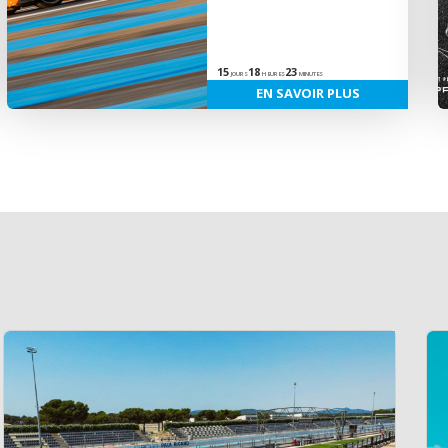
15
18
23
JOURS
HEURES
MINUTES
EN SAVOIR PLUS