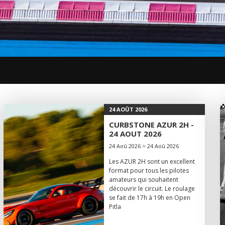
24 AOÛT 2026
CURBSTONE AZUR 2H -
24 AOUT 2026
24 Aoû 2026 > 24 Aoû 2026
Les AZUR 2H sont un excellent
format pour tous les pilotes
amateurs qui souhaitent
découvrir le circuit. Le roulage
se fait de 17h à 19h en Open
Pitla