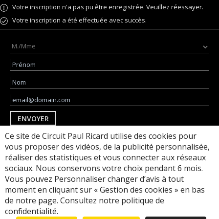
Votre inscription n'a pas pu être enregistrée. Veuillez réessayer.
Votre inscription a été effectuée avec succès.
ENVOYER
Ce site de Circuit Paul Ricard utilise des cookies pour
J'accepte d'être suivi via des pixels de suivi
par e-mail pour des communications
vous proposer des vidéos, de la publicité personnalisée,
personnalisées
réaliser des statistiques et vous connecter aux réseaux
sociaux. Nous conservons votre choix pendant 6 mois.
Vous pouvez Personnaliser changer d’avis à tout
moment en cliquant sur « Gestion des cookies » en bas
MENTIONS LÉGALES
POLITIQUE DE CONFIDENTIALITÉ
de notre page. Consultez notre politique de
REGLEMENT INTERIEUR
confidentialité.
© 2023 - 2026 CIRCUIT PAUL RICARD
- Website by
OR-DESIGN.ORG