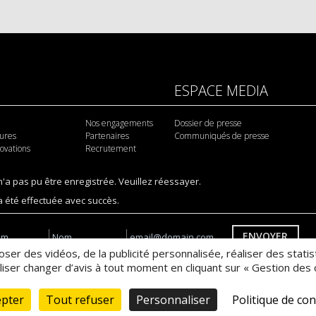
ESPACE MEDIA
Nos engagements
Dossier de presse
tures
Partenaires
Communiqués de presse
novations
Recrutement
 n'a pas pu être enregistrée. Veuillez réessayer.
 a été effectuée avec succès.
ENVOYER
poser des vidéos, de la publicité personnalisée, réaliser des sta
a des pixels de suivi par e-mail pour des communications personnalisées
ser changer d’avis à tout moment en cliquant sur « Gestion des c
NTERIEUR
epter
Tout refuser
Personnaliser
Politique de con