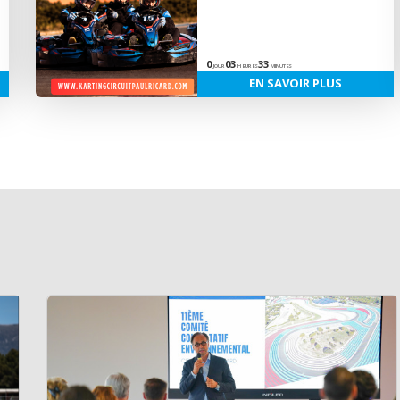
0
03
33
JOUR
HEURES
MINUTES
EN SAVOIR PLUS