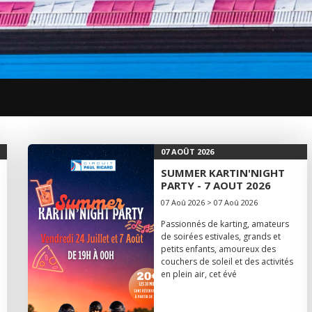
07 AOÛT 2026
SUMMER KARTIN'NIGHT
PARTY - 7 AOUT 2026
07 Aoû 2026 > 07 Aoû 2026
Passionnés de karting, amateurs
de soirées estivales, grands et
petits enfants, amoureux des
couchers de soleil et des activités
en plein air, cet évé