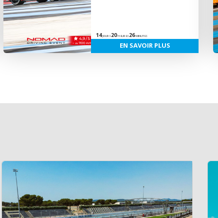
14
20
26
JOURS
HEURES
MINUTES
EN SAVOIR PLUS